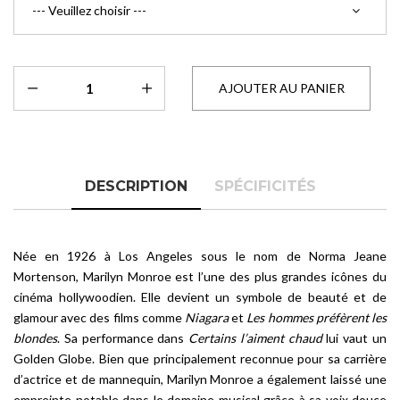
DESCRIPTION
SPÉCIFICITÉS
Née en 1926 à Los Angeles sous le nom de Norma Jeane
Mortenson, Marilyn Monroe est l’une des plus grandes icônes du
cinéma hollywoodien. Elle devient un symbole de beauté et de
glamour avec des films comme
Niagara
et
Les hommes préfèrent les
blondes
. Sa performance dans
Certains l’aiment chaud
lui vaut un
Golden Globe. Bien que principalement reconnue pour sa carrière
d’actrice et de mannequin, Marilyn Monroe a également laissé une
empreinte notable dans le domaine musical grâce à sa voix douce