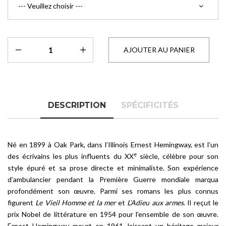
DESCRIPTION
SPÉCIFICITÉS
Né en 1899 à Oak Park, dans l’Illinois Ernest Hemingway, est l’un
e
des écrivains les plus influents du XX
siècle, célèbre pour son
style épuré et sa prose directe et minimaliste. Son expérience
d’ambulancier pendant la Première Guerre mondiale marqua
profondément son œuvre. Parmi ses romans les plus connus
figurent
Le Vieil Homme et la mer
et
L’Adieu aux armes
. Il reçut le
prix Nobel de littérature en 1954 pour l’ensemble de son œuvre.
Ernest Hemingway meurt en 1961, laissant un héritage majeur