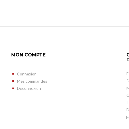
MON COMPTE
E
Connexion
5
Mes commandes
M
Déconnexion
O
T
F