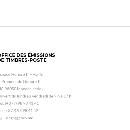
OFFICE DES ÉMISSIONS
DE TIMBRES-POSTE
space Honoré II – Hall B
, Promenade Honoré II
C 98050 Monaco cedex
uvert du lundi au vendredi de 9 h à 17 h
él. (+377) 98 98 41 41
ax (+377) 98 98 41 42
oetp@gouv.mc