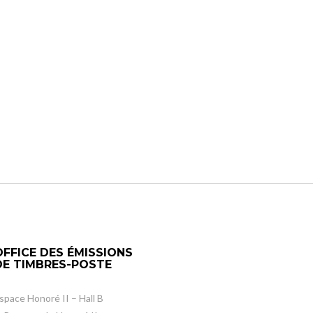
OFFICE DES ÉMISSIONS
DE TIMBRES-POSTE
space Honoré II – Hall B