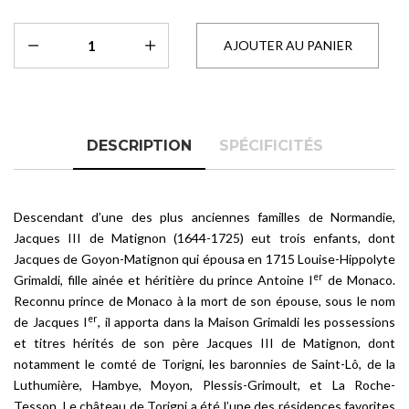
DESCRIPTION
SPÉCIFICITÉS
Descendant d’une des plus anciennes familles de Normandie,
Jacques III de Matignon (1644-1725) eut trois enfants, dont
Jacques de Goyon-Matignon qui épousa en 1715 Louise-Hippolyte
er
Grimaldi, fille ainée et héritière du prince Antoine I
de Monaco.
Reconnu prince de Monaco à la mort de son épouse, sous le nom
er
de Jacques I
, il apporta dans la Maison Grimaldi les possessions
et titres hérités de son père Jacques III de Matignon, dont
notamment le comté de Torigni, les baronnies de Saint-Lô, de la
Luthumière, Hambye, Moyon, Plessis-Grimoult, et La Roche-
Tesson. Le château de Torigni a été l’une des résidences favorites