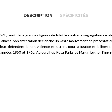
DESCRIPTION
SPÉCIFICITÉS
968) sont deux grandes figures de la lutte contre la ségrégation racia
labama. Son arrestation déclenche un vaste mouvement de protestation. M
deux défendent la non-violence et luttent pour la justice et la libert
es années 1950 et 1960. Aujourd’hui, Rosa Parks et Martin Luther King