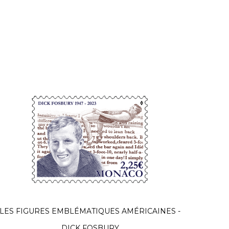
LES FIGURES EMBLÉMATIQUES AMÉRICAINES -
LES F
DICK FOSBURY