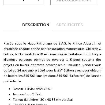
DESCRIPTION
SPÉCIFICITÉS
Placée sous le Haut Patronage de S.A.S. le Prince Albert II et
organisée chaque année par l’association monégasque Children &
Future, la No Finish Line ® est une course caritative dont chaque
kilomètre parcouru permet de reverser 1 € pour soutenir des
projets en faveur d’enfants défavorisés ou malades. Rendez-vous
e
du 16 au 24 novembre 2024 pour la 25
édition avec pour objectif
de battre les 315 561 kms (et donc 315 561 € récoltés) de l’année
précédente.
Dessin : Fulvio FAVALORO
Impression : Offset
Format du timbre : 30 x 40,85 mm vertical
Tirage : 40 000 timbres