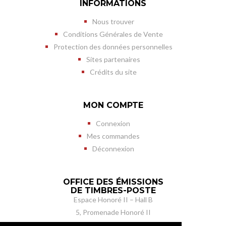
INFORMATIONS
Nous trouver
Conditions Générales de Vente
Protection des données personnelles
Sites partenaires
Crédits du site
MON COMPTE
Connexion
Mes commandes
Déconnexion
OFFICE DES ÉMISSIONS
DE TIMBRES-POSTE
Espace Honoré II – Hall B
5, Promenade Honoré II
MC 98050 Monaco cedex