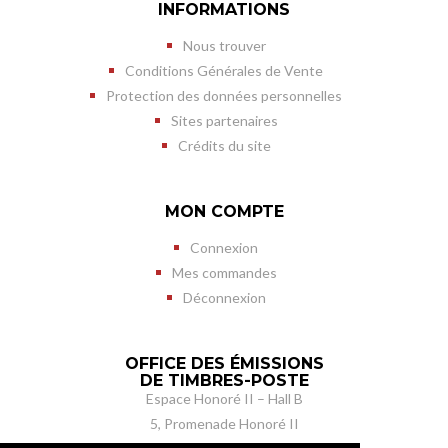
INFORMATIONS
Nous trouver
Conditions Générales de Vente
Protection des données personnelles
Sites partenaires
Crédits du site
MON COMPTE
Connexion
Mes commandes
Déconnexion
OFFICE DES ÉMISSIONS
DE TIMBRES-POSTE
Espace Honoré II – Hall B
5, Promenade Honoré II