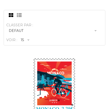
CLASSER PAR :
VOIR :
DÉPART DE LA VUELTA 2026
DEPUIS MONACO
2,25€
La Vuelta 2026 partira exceptionnellement 
Monaco, marquant un moment historique
pour la Principau..