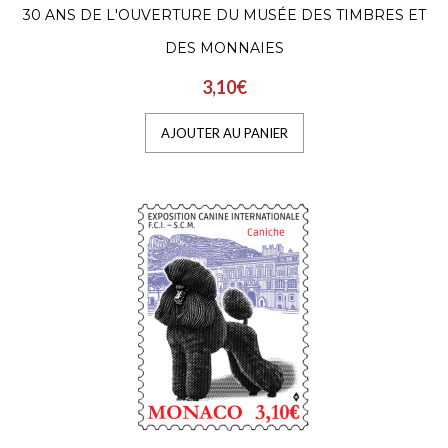
Hanovre, le 5..
30 ANS DE L'OUVERTURE DU MUSÉE DES TIMBRES ET
DES MONNAIES
3,10€
AJOUTER AU PANIER
AJOUTER AU PANIER
RESTAURATION DES
FRESQUES DU PALAIS
PRINCIER
6,08€
Fondé sur le récit de l’Illiade dû à l’auteur
antique Homère, ce décor peint au XVIe
siècle au plafo..
AJOUTER AU PANIER