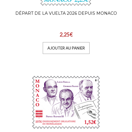
AJOUTER AU PANIER
DÉPART DE LA VUELTA 2026 DEPUIS MONACO
50 ANS DE L'ENSEIGNEMENT
2,25€
OBLIGATOIRE DU
MONÉGASQUE
AJOUTER AU PANIER
1,52€
Afin de préserver l’identité et le patrimoine
linguistique, le prince Rainier III décide, en
1976, d..
AJOUTER AU PANIER