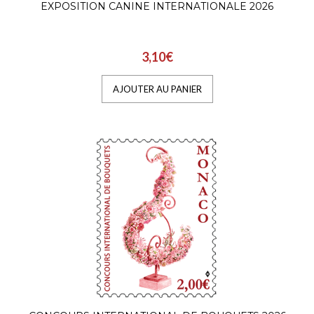
EXPOSITION CANINE INTERNATIONALE 2026
50 ANS DE L'AIRE MARINE
PROTÉGÉE DU LARVOTTO
3,10€
1,52€
AJOUTER AU PANIER
L’Association monégasque pour la Protecti
de la Nature (AMPN) est née de la volonté 
prince Rain..
AJOUTER AU PANIER
LES VOITURES DE COURSE
MYTHIQUES - MCLAREN MP4/
2,25€