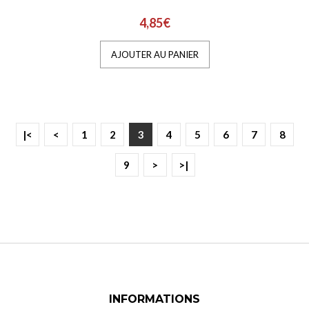
4,85€
AJOUTER AU PANIER
|<
<
1
2
3
4
5
6
7
8
9
>
>|
INFORMATIONS