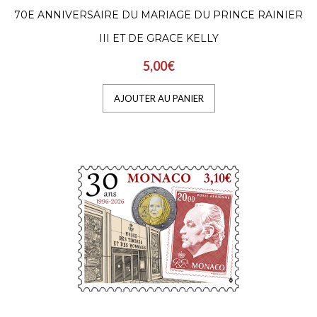
70E ANNIVERSAIRE DU MARIAGE DU PRINCE RAINIER
3,10€
III ET DE GRACE KELLY
5,00€
Organisée par la Société Canine de Monaco
sous la présidence de Mélanie-Antoinette 
AJOUTER AU PANIER
Massy, la proc..
AJOUTER AU PANIER
CONCOURS INTERNATIONAL
DE BOUQUETS 2026
2,00€
Organisé par le Garden de Club de Monaco,
sous la présidence de S.A.R. la Princesse de