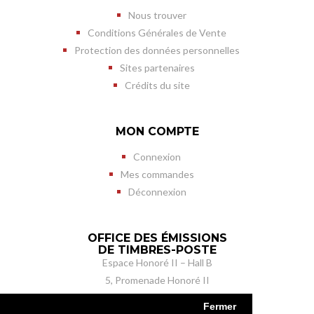
Nous trouver
Conditions Générales de Vente
Protection des données personnelles
Sites partenaires
Crédits du site
MON COMPTE
Connexion
Mes commandes
Déconnexion
OFFICE DES ÉMISSIONS
DE TIMBRES-POSTE
Espace Honoré II – Hall B
5, Promenade Honoré II
MC 98050 Monaco cedex
Fermer