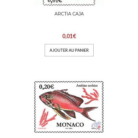
AJOUTER AU PANIER
ARCTIA CAJA
ANTHIAS ANTHIAS
0,01€
0,20€
AJOUTER AU PANIER
Des thèmes de flore et de faune
méditerranéennes ont servi de modèle pou
les séries nécessitées par..
AJOUTER AU PANIER