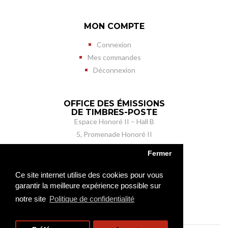
MON COMPTE
Connexion
Mes commandes
Déconnexion
OFFICE DES ÉMISSIONS
DE TIMBRES-POSTE
Espace Honoré II – Hall B
5, Promenade Honoré II
MC 98050 Monaco cedex
Fermer
Ouvert du lundi au vendredi de 9 h à 17 h
Tél. (+377) 98 98 41 41
Ce site internet utilise des cookies pour vous
Fax (+377) 98 98 41 42
garantir la meilleure expérience possible sur
oetp@gouv.mc
notre site
Politique de confidentialité