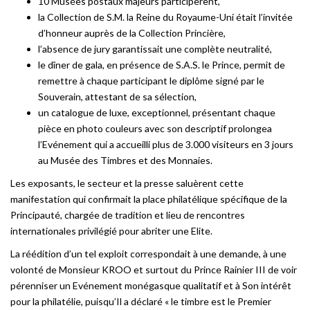
10 Musées postaux majeurs participèrent,
la Collection de S.M. la Reine du Royaume-Uni était l’invitée
d’honneur auprès de la Collection Princière,
l’absence de jury garantissait une complète neutralité,
le dîner de gala, en présence de S.A.S. le Prince, permit de
remettre à chaque participant le diplôme signé par le
Souverain, attestant de sa sélection,
un catalogue de luxe, exceptionnel, présentant chaque
pièce en photo couleurs avec son descriptif prolongea
l’Evénement qui a accueilli plus de 3.000 visiteurs en 3 jours
au Musée des Timbres et des Monnaies.
Les exposants, le secteur et la presse saluèrent cette
manifestation qui confirmait la place philatélique spécifique de la
Principauté, chargée de tradition et lieu de rencontres
internationales privilégié pour abriter une Elite.
La réédition d’un tel exploit correspondait à une demande, à une
volonté de Monsieur KROO et surtout du Prince Rainier III de voir
pérenniser un Evénement monégasque qualitatif et à Son intérêt
pour la philatélie, puisqu’Il a déclaré « le timbre est le Premier