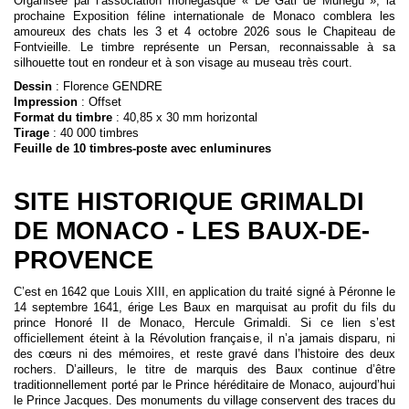
Organisée par l’association monégasque « De Gati de Munegu », la
prochaine Exposition féline internationale de Monaco comblera les
amoureux des chats les 3 et 4 octobre 2026 sous le Chapiteau de
Fontvieille. Le timbre représente un Persan, reconnaissable à sa
silhouette tout en rondeur et à son visage au museau très court.
Dessin
: Florence GENDRE
Impression
: Offset
Format du timbre
: 40,85 x 30 mm horizontal
Tirage
: 40 000 timbres
Feuille de 10 timbres-poste avec enluminures
SITE HISTORIQUE GRIMALDI
DE MONACO - LES BAUX-DE-
PROVENCE
C’est en 1642 que Louis XIII, en application du traité signé à Péronne le
14 septembre 1641, érige Les Baux en marquisat au profit du fils du
prince Honoré II de Monaco, Hercule Grimaldi. Si ce lien s’est
officiellement éteint à la Révolution française, il n’a jamais disparu, ni
des cœurs ni des mémoires, et reste gravé dans l’histoire des deux
rochers. D’ailleurs, le titre de marquis des Baux continue d’être
traditionnellement porté par le Prince héréditaire de Monaco, aujourd’hui
le Prince Jacques. Des monuments du village conservent des traces du